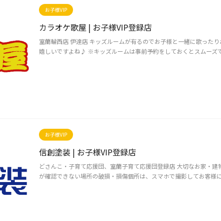
お子様VIP
カラオケ歌屋 | お子様VIP登録店
室蘭輪西店 伊達店 キッズルームが有るのでお子様と一緒に歌った
嬉しいですよね♪ ※キッズルームは事前予約をしておくとスムーズです。
お子様VIP
信創塗装 | お子様VIP登録店
どさんこ・子育て応援団、室蘭子育て応援団登録店 大切なお家・建
が確認できない場所の破損・損傷個所は、スマホで撮影してお客様に提