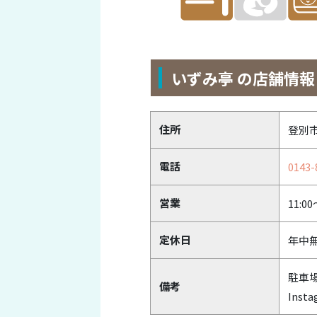
いずみ亭 の店舗情報
住所
登別市
電話
0143-
営業
11:00
定休日
年中
駐車
備考
Inst