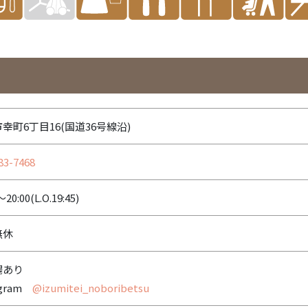
幸町6丁目16(国道36号線沿)
83-7468
～20:00(L.O.19:45)
無休
場あり
agram
@izumitei_noboribetsu