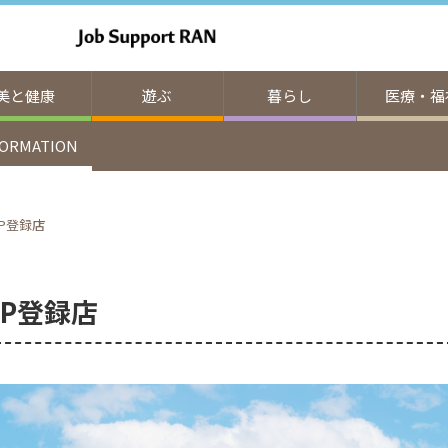
美と健康
遊ぶ
暮らし
医療・福
FORMATION
IP登録店
IP登録店