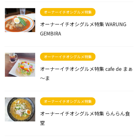
オーナーイチオシグルメ特集
オーナーイチオシグルメ特集 WARUNG
GEMBIRA
オーナーイチオシグルメ特集
オーナーイチオシグルメ特集 cafe de まぁ
～ま
オーナーイチオシグルメ特集
オーナーイチオシグルメ特集 らんらん食
堂