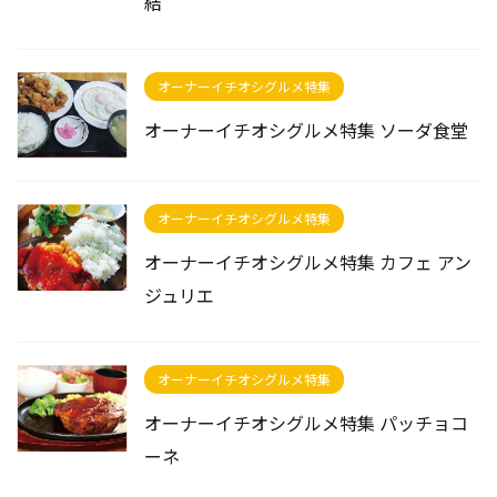
結
オーナーイチオシグルメ特集
オーナーイチオシグルメ特集 ソーダ食堂
オーナーイチオシグルメ特集
オーナーイチオシグルメ特集 カフェ アン
ジュリエ
オーナーイチオシグルメ特集
オーナーイチオシグルメ特集 パッチョコ
ーネ