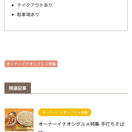
テイクアウトあり
駐車場あり
オーナーイチオシグルメ特集
関連記事
オーナーイチオシグルメ特集
オーナーイチオシグルメ特集 手打ちそば