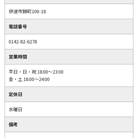
伊達市錦町100-18
電話番号
0142-82-6278
営業時間
平日・日・祝 18:00～23:00
金・土 18:00～24:00
定休日
水曜日
備考