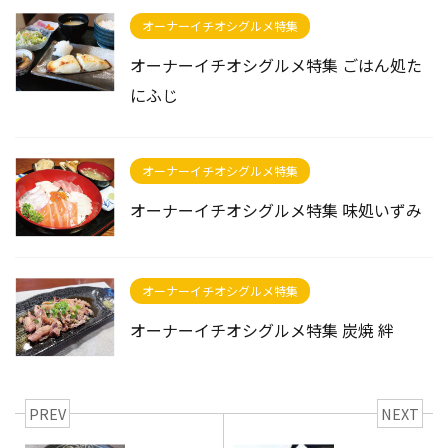
オーナーイチオシグルメ特集
オーナーイチオシグルメ特集 ごはん処た
にふじ
オーナーイチオシグルメ特集
オーナーイチオシグルメ特集 味処いずみ
オーナーイチオシグルメ特集
オーナーイチオシグルメ特集 炭焼 絆
PREV
NEXT