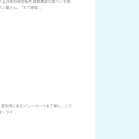
0 ※土日祝日限定販売 種類豊富な食パンを始
さん。 "だて野菜 ...
00 登別市にあるパン一つ一つを丁寧に、こだ
ライ ...