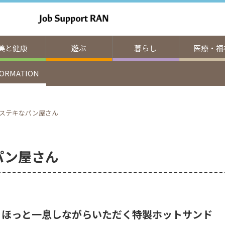
美と健康
遊ぶ
暮らし
医療・福
FORMATION
 | ステキなパン屋さん
なパン屋さん
、ほっと一息しながらいただく特製ホットサンド