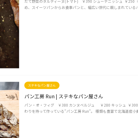
だて野菜のタルティーヌ(トマト) ￥390 シューデニッシュ ￥25
め、スイーツパンからお食事パンと、幅広い世代に親しまれているパン屋
ステキなパン屋さん
パン工房 Run | ステキなパン屋さん
パン・オ・フィグ ￥380 カンヌベルジュ ￥280 キッシュ ￥3
わりを持って作っている"パン工房 Run"。 種類も豊富で北海道産小麦・