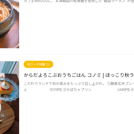
カフェMIRUGOに、本場韓国の乾燥麺を使用した"韓国ラーメン"が登場
秋ランチ特集'22
からだよろこぶおうちごはん コノミ | ほっこり秋
こだわりランチで秋の恵みをたっぷり召し上がれ。 ①酵素玄米プレート 
ェ (935円) ➂かぼちゃプリン (440円) ④かぼち