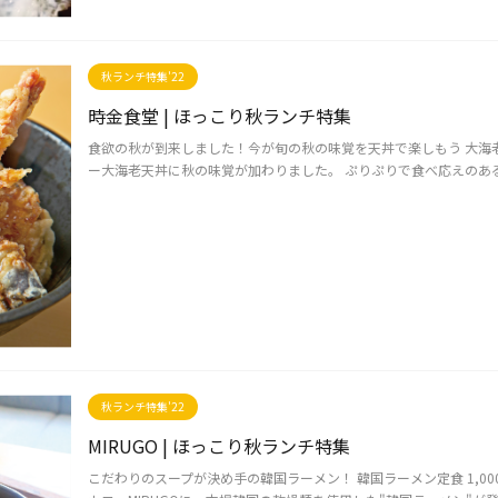
秋ランチ特集'22
時金食堂 | ほっこり秋ランチ特集
食欲の秋が到来しました！今が旬の秋の味覚を天丼で楽しもう 大海老
ー大海老天丼に秋の味覚が加わりました。 ぷりぷりで食べ応えのある大
秋ランチ特集'22
MIRUGO | ほっこり秋ランチ特集
こだわりのスープが決め手の韓国ラーメン！ 韓国ラーメン定食 1,00