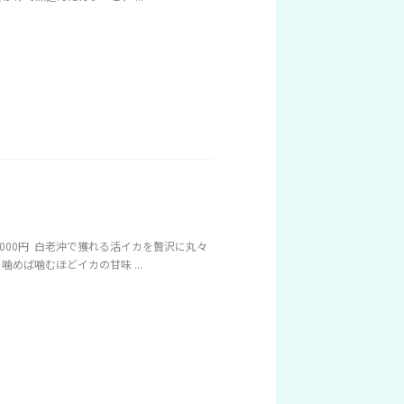
000円 白老沖で獲れる活イカを贅沢に丸々
めば噛むほどイカの甘味 ...