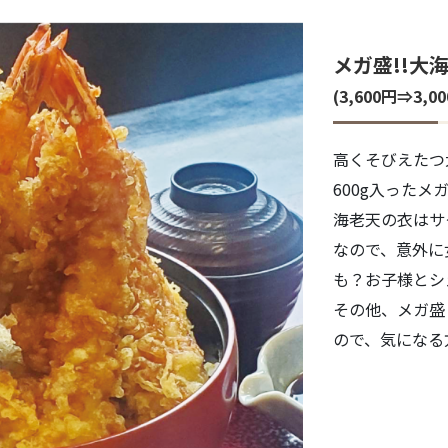
メガ盛!!大
(3,600円⇒3,
高くそびえたつ
600g入ったメ
海老天の衣はサ
なので、意外に
も？お子様とシ
その他、メガ盛
ので、気になる