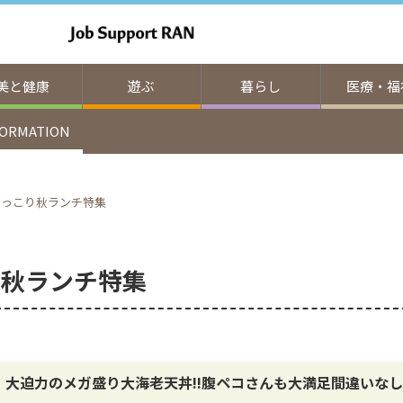
美と健康
遊ぶ
暮らし
医療・福
FORMATION
 ほっこり秋ランチ特集
り秋ランチ特集
大迫力のメガ盛り大海老天丼!!腹ペコさんも大満足間違いなし