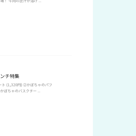
！ 牛肉の出汁が溶け ...
ランチ特集
(1,320円) ②かぼちゃのパフ
ゃのバスクチー ...