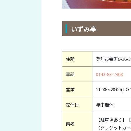
いずみ亭
住所
登別市幸町6-16-3
電話
0143-83-7468
営業
11:00～20:00(L.O.
定休日
年中無休
【駐車場あり】【テ
備考
〈クレジットカー