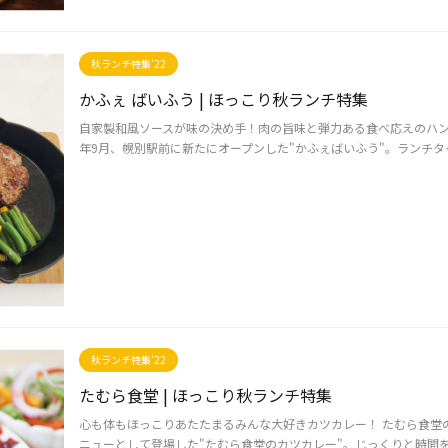
秋ランチ特集'22
かふぇ ばいふう | ほっこり秋ランチ特集
自家製和風ソースが味の決め手！肉の旨味と弾力ある食べ応えのハンバー
年9月、幌別駅前に新たにオープンした"かふぇばいふう"。ランチタイ
秋ランチ特集'22
たむら食堂 | ほっこり秋ランチ特集
心も体もほっこりあたたまるみんな大好きカツカレー！ たむら食堂のカ
ニューとして登場した"たむら食堂のカツカレー"。じっくりと時間をか