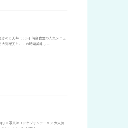
きのこ天丼 900円 時金食堂の人気メニュ
海老天と、この時期美味し ...
0円 ※写真はユッケジャンラーメン 大人気