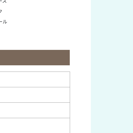
ース
ク
ール