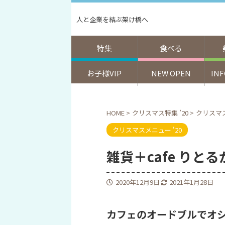
人と企業を結ぶ架け橋へ
特集
食べる
お子様VIP
NEW OPEN
IN
HOME
>
クリスマス特集 ’20
>
クリスマス
クリスマスメニュー '20
雑貨＋cafe りと
2020年12月9日
2021年1月28日
カフェのオードブルでオ