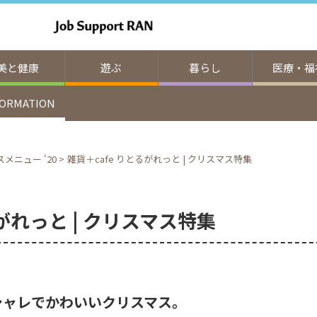
美と健康
遊ぶ
暮らし
医療・福
FORMATION
メニュー '20
>
雑貨＋cafe りとるがれっと | クリスマス特集
るがれっと | クリスマス特集
シャレでかわいいクリスマス。