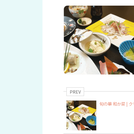
PREV
旬の華 和か菜 | 