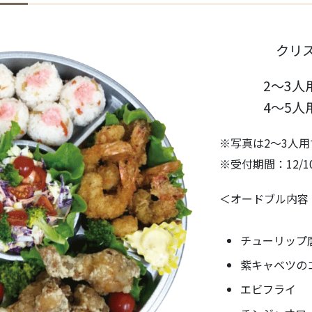
クリ
2～3人
4～5人
※写真は2～3人用
※受付期間：12/
＜オードブル内容
チューリップ
紫キャベツの
エビフライ