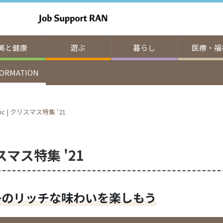
美と健康
遊ぶ
暮らし
医療・福
FORMATION
 mic | クリスマス特集 '21
クリスマス特集 '21
子のリッチな味わいを楽しもう