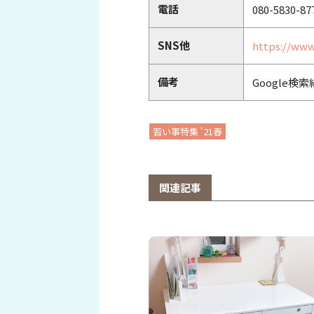
電話
080-5830-87
SNS他
https://ww
備考
Google検
習い事特集 '21春
関連記事