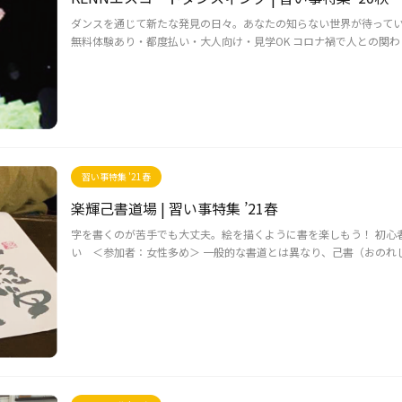
ダンスを通じて新たな発見の日々。あなたの知らない世界が待っていま
無料体験あり・都度払い・大人向け・見学OK コロナ禍で人との関わり
習い事特集 '21春
楽輝己書道場 | 習い事特集 ’21春
字を書くのが苦手でも大丈夫。絵を描くように書を楽しもう！ 初心者
い ＜参加者：女性多め＞ 一般的な書道とは異なり、己書（おのれしょ