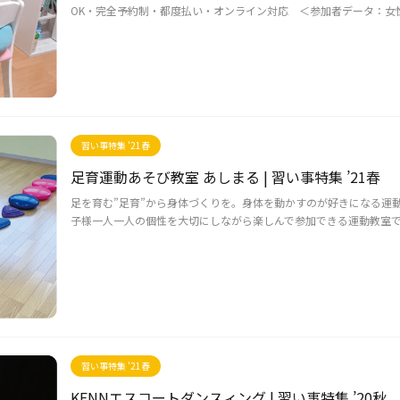
OK・完全予約制・都度払い・オンライン対応 ＜参加者データ：女性多
習い事特集 '21春
足育運動あそび教室 あしまる | 習い事特集 ’21春
足を育む”足育”から身体づくりを。身体を動かすのが好きになる運動
子様一人一人の個性を大切にしながら楽しんで参加できる運動教室です
習い事特集 '21春
KENNエスコートダンスィング | 習い事特集 ’20秋