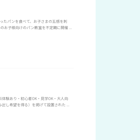
がったパンを食べて、お子さまの五感を刺
のお子様向けのパン教室を不定期に開催 ...
体験あり・初心者OK・見学OK・大人向
し希望を得る）を掲げて設置された ...