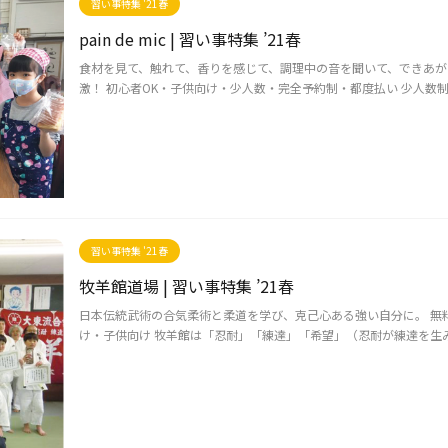
習い事特集 '21春
pain de mic | 習い事特集 ’21春
食材を見て、触れて、香りを感じて、調理中の音を聞いて、できあ
激！ 初心者OK・子供向け・少人数・完全予約制・都度払い 少人数制
習い事特集 '21春
牧羊館道場 | 習い事特集 ’21春
日本伝統武術の合気柔術と柔道を学び、克己心ある強い自分に。 無料
け・子供向け 牧羊館は「忍耐」「練達」「希望」（忍耐が練達を生み出