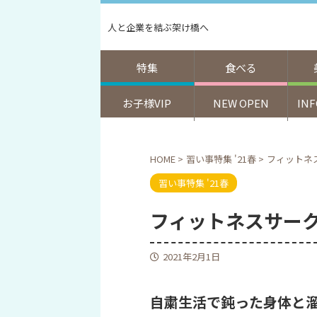
人と企業を結ぶ架け橋へ
特集
食べる
お子様VIP
NEW OPEN
IN
HOME
>
習い事特集 '21春
>
フィットネスサ
習い事特集 '21春
フィットネスサークルG
2021年2月1日
自粛生活で鈍った身体と