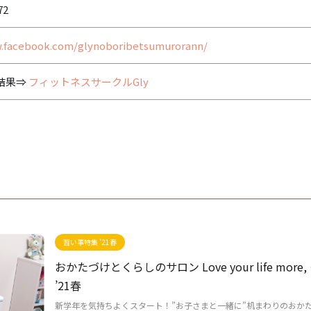
72
w.facebook.com/glynoboribetsumurorann/
索結果⇒
フィットネスサークルGly
習い事特集 '21春
おかたづけとくらしのサロン Love your life mor
’21春
新学年を気持ちよくスタート！”お子さまと一緒に”机まわりのおか