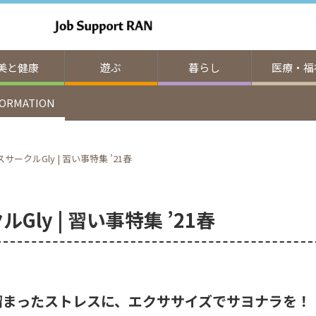
美と健康
遊ぶ
暮らし
医療・福
FORMATION
ークルGly | 習い事特集 ’21春
ly | 習い事特集 ’21春
溜まったストレスに、エクササイズでサヨナラを！