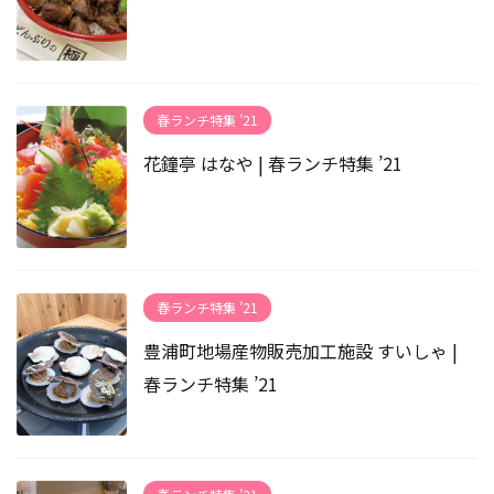
春ランチ特集 ’21
花鐘亭 はなや | 春ランチ特集 ’21
春ランチ特集 ’21
豊浦町地場産物販売加工施設 すいしゃ |
春ランチ特集 ’21