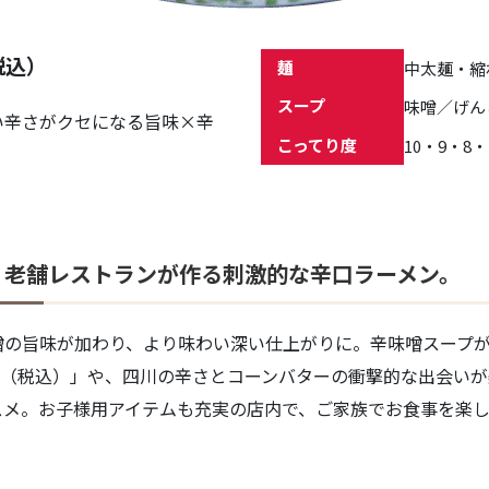
税込）
麺
中太麺・縮
スープ
味噌／げん
い辛さがクセになる旨味×辛
こってり度
10・9・8
、老舗レストランが作る刺激的な辛口ラーメン。
噌の旨味が加わり、より味わい深い仕上がりに。辛味噌スープ
30円（税込）」や、四川の辛さとコーンバターの衝撃的な出会い
ススメ。お子様用アイテムも充実の店内で、ご家族でお食事を楽