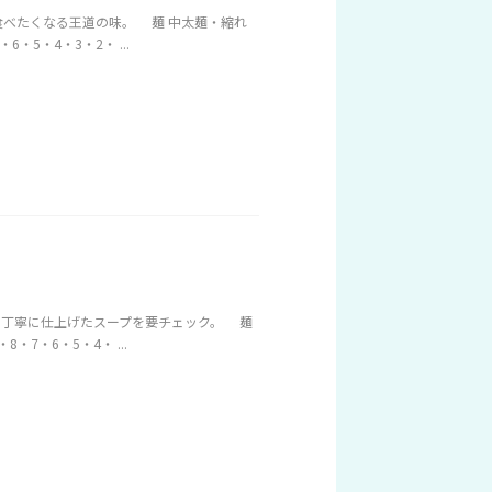
食べたくなる王道の味。 麺 中太麺・縮れ
5・4・3・2・ ...
。丁寧に仕上げたスープを要チェック。 麺
7・6・5・4・ ...