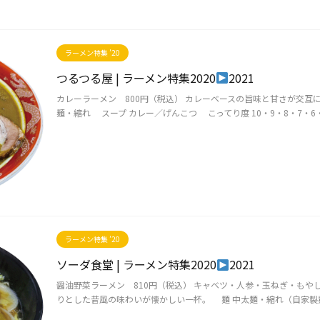
ラーメン特集 ’20
つるつる屋 | ラーメン特集2020
2021
カレーラーメン 800円（税込） カレーベースの旨味と甘さが交互
麺・縮れ スープ カレー／げんこつ こってり度 10・9・8・7・6・
ラーメン特集 ’20
ソーダ食堂 | ラーメン特集2020
2021
醤油野菜ラーメン 810円（税込） キャベツ・人参・玉ねぎ・もや
りとした昔風の味わいが懐かしい一杯。 麺 中太麺・縮れ（自家製麺）