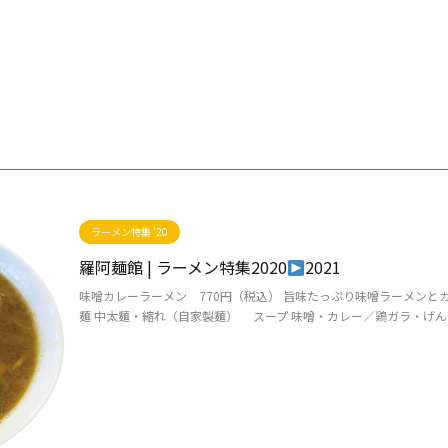
ラーメン特集 ’20
羅阿麺館 | ラーメン特集2020
2021
味噌カレーラーメン 770円（税込） 旨味たっぷり味噌ラーメン
麺 中太麺・縮れ（自家製麺） スープ 味噌・カレー／鶏ガラ・げんこつ 