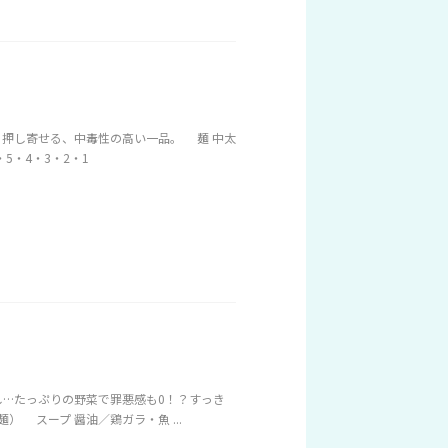
に押し寄せる、中毒性の高い一品。 麺 中太
5・4・3・2・1
し…たっぷりの野菜で罪悪感も0！？すっき
 スープ 醤油／鶏ガラ・魚 ...