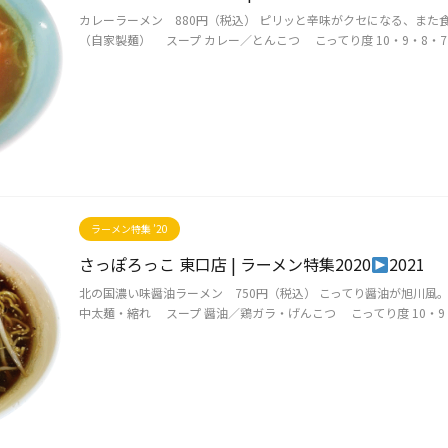
カレーラーメン 880円（税込） ピリッと辛味がクセになる、また
（自家製麺） スープ カレー／とんこつ こってり度 10・9・8・7・6・
ラーメン特集 ’20
さっぽろっこ 東口店 | ラーメン特集2020
2021
北の国濃い味醤油ラーメン 750円（税込） こってり醤油が旭川風
中太麺・縮れ スープ 醤油／鶏ガラ・げんこつ こってり度 10・9・8・