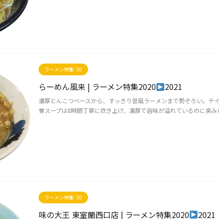
ラーメン特集 ’20
らーめん風来 | ラーメン特集2020
2021
濃厚とんこつベースから、すっきり昔風ラーメンまで勢ぞろい。テイ
骨スープは8時間丁寧に炊き上げ、濃厚で旨味が溢れているのに臭みが
ラーメン特集 ’20
味の大王 東室蘭西口店 | ラーメン特集2020
2021