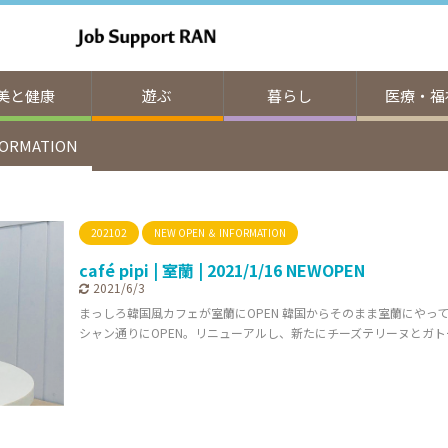
美と健康
遊ぶ
暮らし
医療・福
FORMATION
202102
NEW OPEN ＆ INFORMATION
café pipi | 室蘭 | 2021/1/16 NEWOPEN
2021/6/3
まっしろ韓国風カフェが室蘭にOPEN 韓国からそのまま室蘭にやっ
シャン通りにOPEN。リニューアルし、新たにチーズテリーヌとガトー