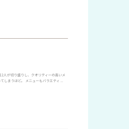
性2人が切り盛りし、クオリティーの高いメ
まうほど。 メニューもバラエティ ...