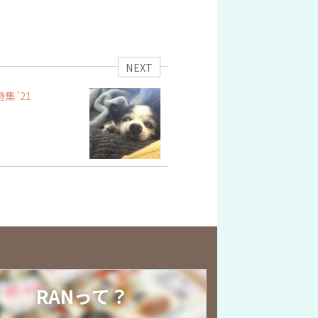
NEXT
 '21
RANって？