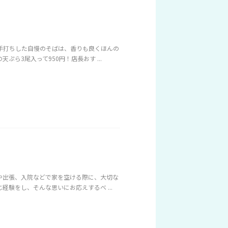
手打ちした自慢のそばは、香りも良くほんの
ら3尾入って950円！店長おす ...
や出張、入院などで家を空ける際に、大切な
験をし、そんな思いにお応えするべ ...