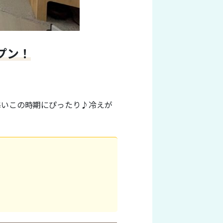
プン！
。
寒いこの時期にぴったり♪冷えが