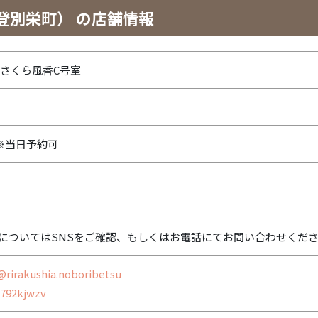
登別栄町） の店舗情報
4 さくら風香C号室
0 ※当日予約可
についてはSNSをご確認、もしくはお電話にてお問い合わせくだ
@rirakushia.noboribetsu
792kjwzv