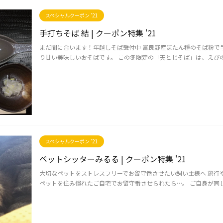
スペシャルクーポン '21
手打ちそば 結 | クーポン特集 '21
まだ間に合います！年越しそば受付中 富良野産ぼたん種のそば粉で
り甘い美味しいおそばです。 この冬限定の「天とじそば」は、えびの天ぷ
スペシャルクーポン '21
ペットシッターみるる | クーポン特集 '21
大切なペットをストレスフリーでお留守番させたい飼い主様へ 旅行
ペットを住み慣れたご自宅でお留守番させられたら…。 ご自身が同じ経