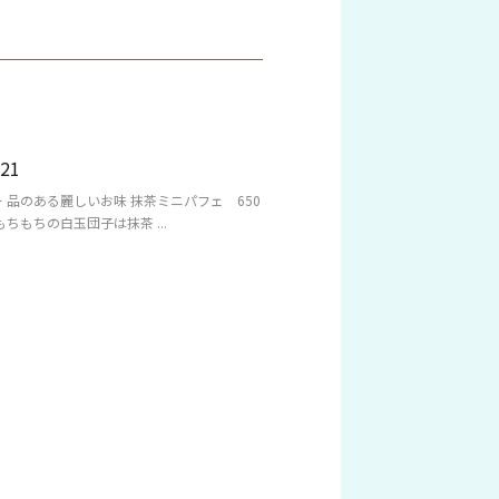
21
ー 品のある麗しいお味 抹茶ミニパフェ 650
もちの白玉団子は抹茶 ...