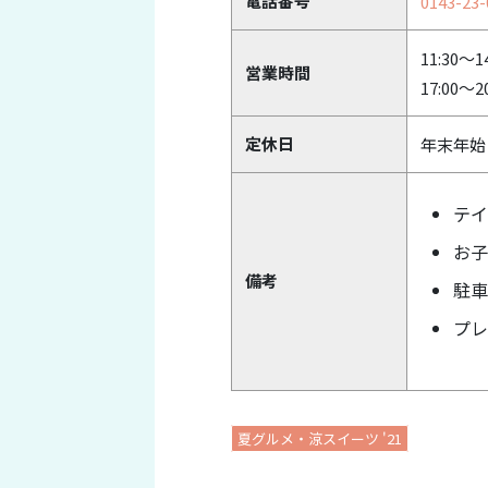
電話番号
0143-23-
11:30～14
営業時間
17:00～20
定休日
年末年始
テイ
お子
備考
駐車
プレ
夏グルメ・涼スイーツ '21