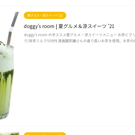
夏グルメ・涼スイーツ '21
doggy's room | 夏グルメ＆涼スイーツ '21
doggy's room のオススメ夏グルメ・涼スイーツメニュー お茶
ク/抹茶ミルク550円 清香園茶舗さんの香り高いお茶を使用。お茶の美