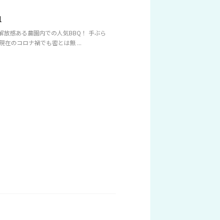
1
解放感ある農園内での人気BBQ！ 手ぶら
現在のコロナ禍でも密とは無 ...