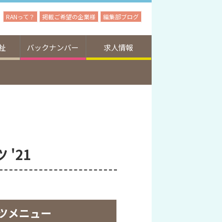
RANって？
掲載ご希望の企業様
編集部ブログ
祉
バックナンバー
求人情報
'21
ツメニュー