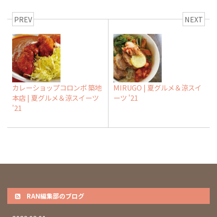
PREV
NEXT
カレーショップコロンボ 築地
MIRUGO | 夏グルメ＆涼スイ
本店 | 夏グルメ＆涼スイーツ
ーツ '21
'21
RAN編集部のブログ